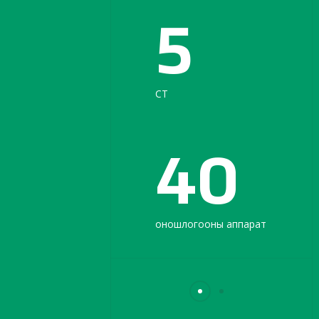
5
CT
40
оношлогооны аппарат