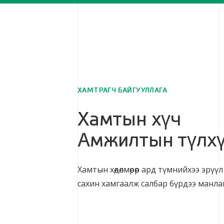
ХАМТРАГЧ БАЙГУУЛЛАГА
Хамтын хүч
Амжилтын түлх
Хамтын хөдөлмөрөөр ард түмнийхээ эрүү
сахин хамгаалж салбар бүрдээ манла