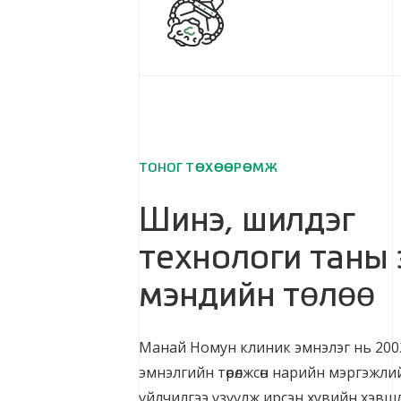
ТОНОГ ТӨХӨӨРӨМЖ
Шинэ, шилдэг
технологи таны 
мэндийн төлөө
Манай Номун клиник эмнэлэг нь 200
эмнэлгийн төрөлжсөн нарийн мэргэжл
үйлчилгээ үзүүлж ирсэн хувийн хэвш