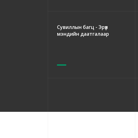
Сувиллын багц - Эрүүл
мэндийн даатгалаар