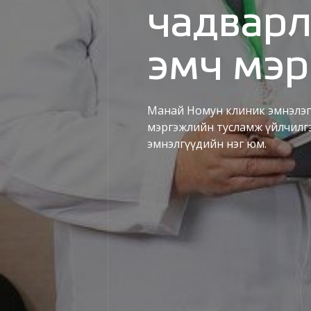
эмнэлэ
Манай Номун нэгдсэн эмнэ
мэргэжлийн тусламж үйлч
эмнэлгүүдийн нэг юм.