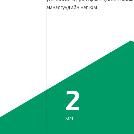
эмнэлгүүдийн нэг юм
2
МРI