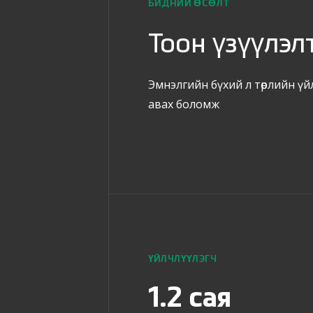
БИДНИЙ ӨСӨЛТ
Тоон үзүүлэл
Эмнэлгийн бүхий л төрлийн үй
авах боломж
ҮЙЛЧЛҮҮЛЭГЧ
1.2 сая